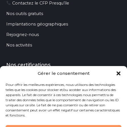
Contactez le CFP Presqu’île
Nos outils gratuits
Implantations géographiques
Rejoignez-nous
Nos activités
Nos certifications
Gérer le consentement
Pour offrir les meilleures expériences, nous utilisons des technologies
telles que les cookies pour stocker et/ou accéder aux informations des
appareils. Le fait de consentir à ces technologies nous permettra de
traiter des données telles que le comportement de navigation ou les ID
uniques sur ce site. Le fait de ne pas consentir ou de retirer son
consentement peut avoir un effet négatif sur certaines caractéristiques
et fonctions.